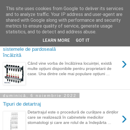
This site uses cookies from Google to deliver its services
Hai la noi!
and to analyze traffic. Your IP address and user-agent are
shared with Google along with performance and security
metrics to ensure quality of service, generate usage
statistics, and to detect and address abuse.
vineri, 6 ianuarie 2023
LEARN MORE
GOT IT
De ce ar trebui să aleg
sistemele de pardoseală
încălzită
›
Când vine vorba de încălzirea locuinței, există
multe opțiuni disponibile pentru proprietarii de
case. Una dintre cele mai populare opțiuni ...
duminică, 6 noiembrie 2022
Tipuri de detartraj
›
Detartrajul este o procedură de curățare a dinților
care se realizează în cabinetele medicilor
stomatologi și care are rolul de a îndepărta ...