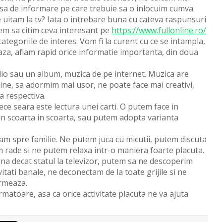
sa de informare pe care trebuie sa o inlocuim cumva.
uitam la tv? Iata o intrebare buna cu cateva raspunsuri
em sa citim ceva interesant pe
https://www.fullonline.ro/
 categoriile de interes. Vom fi la curent cu ce se intampla,
aza, aflam rapid orice informatie importanta, din doua
dio sau un album, muzica de pe internet. Muzica are
ine, sa adormim mai usor, ne poate face mai creativi,
a respectiva.
ece seara este lectura unei carti. O putem face in
 din scoarta in scoarta, sau putem adopta varianta
tam spre familie. Ne putem juca cu micutii, putem discuta
 rade si ne putem relaxa intr-o maniera foarte placuta.
na decat statul la televizor, putem sa ne descoperim
itati banale, ne deconectam de la toate grijile si ne
urmeaza.
matoare, asa ca orice activitate placuta ne va ajuta