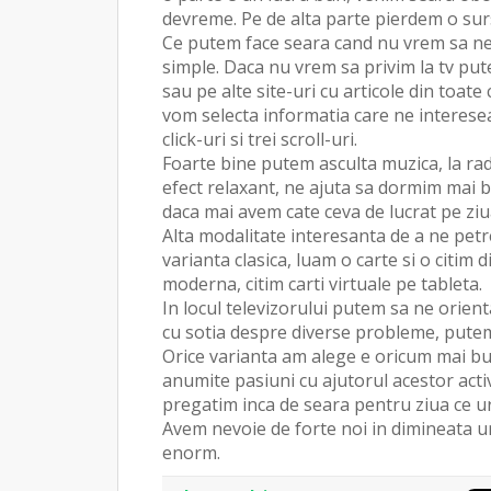
devreme. Pe de alta parte pierdem o sur
Ce putem face seara cand nu vrem sa ne 
simple. Daca nu vrem sa privim la tv put
sau pe alte site-uri cu articole din toate
vom selecta informatia care ne interese
click-uri si trei scroll-uri.
Foarte bine putem asculta muzica, la ra
efect relaxant, ne ajuta sa dormim mai b
daca mai avem cate ceva de lucrat pe ziu
Alta modalitate interesanta de a ne petr
varianta clasica, luam o carte si o citim
moderna, citim carti virtuale pe tableta.
In locul televizorului putem sa ne orien
cu sotia despre diverse probleme, putem
Orice varianta am alege e oricum mai bu
anumite pasiuni cu ajutorul acestor activ
pregatim inca de seara pentru ziua ce 
Avem nevoie de forte noi in dimineata ur
enorm.