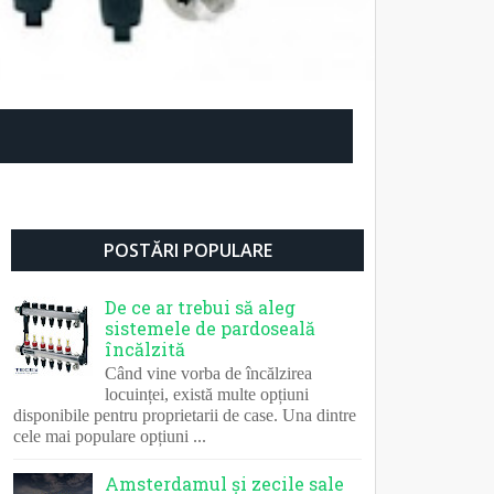
POSTĂRI POPULARE
De ce ar trebui să aleg
sistemele de pardoseală
încălzită
Când vine vorba de încălzirea
locuinței, există multe opțiuni
disponibile pentru proprietarii de case. Una dintre
cele mai populare opțiuni ...
Amsterdamul și zecile sale