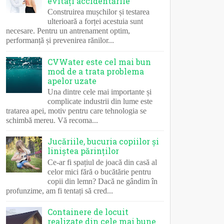
evitați accidentările
Construirea mușchilor și testarea
ulterioară a forței acestuia sunt
necesare. Pentru un antrenament optim,
performanță și prevenirea rănilor...
CVWater este cel mai bun
mod de a trata problema
apelor uzate
Una dintre cele mai importante și
complicate industrii din lume este
tratarea apei, motiv pentru care tehnologia se
schimbă mereu. Vă recoma...
Jucăriile, bucuria copiilor și
liniștea părinților
Ce-ar fi spațiul de joacă din casă al
celor mici fără o bucătărie pentru
copii din lemn? Dacă ne gândim în
profunzime, am fi tentați să cred...
Containere de locuit
realizate din cele mai bune