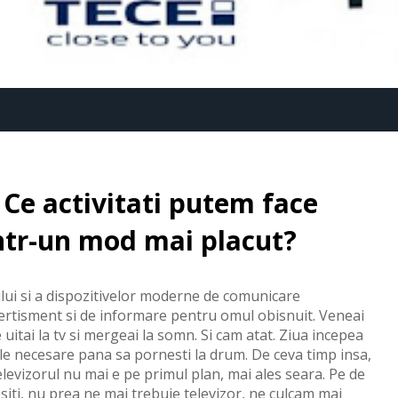
. Ce activitati putem face
intr-un mod mai placut?
ului si a dispozitivelor moderne de comunicare
vertisment si de informare pentru omul obisnuit. Veneai
uitai la tv si mergeai la somn. Si cam atat. Ziua incepea
tiile necesare pana sa pornesti la drum. De ceva timp insa,
evizorul nu mai e pe primul plan, mai ales seara. Pe de
iti, nu prea ne mai trebuie televizor, ne culcam mai