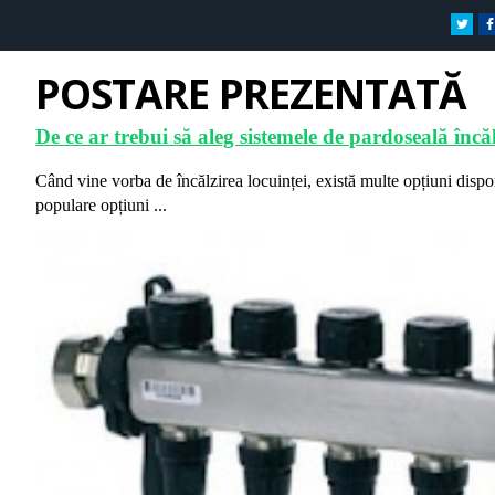
POSTARE PREZENTATĂ
De ce ar trebui să aleg sistemele de pardoseală încăl
Când vine vorba de încălzirea locuinței, există multe opțiuni dispo
populare opțiuni ...