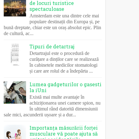
de locuri turistice
spectaculoase
Amsterdam este una dintre cele mai
populare destinații din Europa și, pe
bună dreptate, chiar este un oraș absolut epic. Plin
de cultură, ac...
Tipuri de detartraj
Detartrajul este o procedură de
curățare a dinților care se realizează
în cabinetele medicilor stomatologi
și care are rolul de a îndepărta ...
Lumea gadgeturilor o gasesti
la iUni
Există mai multe avantaje în
achiziționarea unei camere spion, nu
în ultimul rând datorită dimensiunii
sale mici, ascunderii ușoare și a dur...
Importanța măsurării forței
musculare vă poate ajuta să