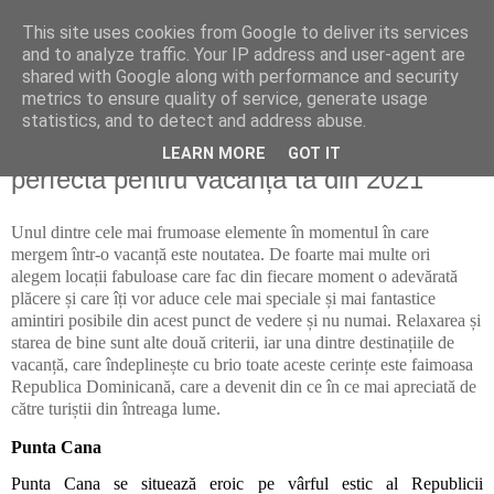
This site uses cookies from Google to deliver its services
Hai la noi!
and to analyze traffic. Your IP address and user-agent are
shared with Google along with performance and security
metrics to ensure quality of service, generate usage
statistics, and to detect and address abuse.
luni, 8 noiembrie 2021
Republica Dominicană – o locație
LEARN MORE
GOT IT
perfectă pentru vacanța ta din 2021
Unul dintre cele mai frumoase elemente în momentul în care
mergem într-o vacanță este noutatea. De foarte mai multe ori
alegem locații fabuloase care fac din fiecare moment o adevărată
plăcere și care îți vor aduce cele mai speciale și mai fantastice
amintiri posibile din acest punct de vedere și nu numai. Relaxarea și
starea de bine sunt alte două criterii, iar una dintre destinațiile de
vacanță, care îndeplinește cu brio toate aceste cerințe este faimoasa
Republica Dominicană, care a devenit din ce în ce mai apreciată de
către turiștii din întreaga lume.
Punta Cana
Punta Cana se situează eroic pe vârful estic al Republicii