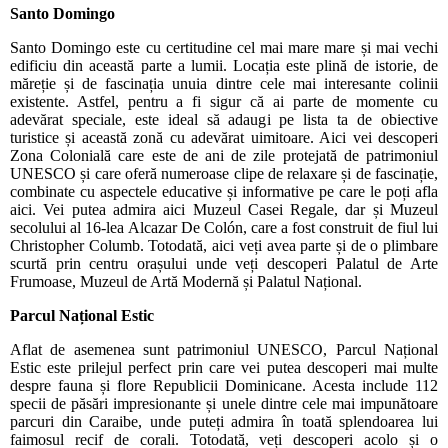
Santo Domingo
Santo Domingo este cu certitudine cel mai mare mare și mai vechi
edificiu din această parte a lumii. Locația este plină de istorie, de
măreție și de fascinația unuia dintre cele mai interesante colinii
existente. Astfel, pentru a fi sigur că ai parte de momente cu
adevărat speciale, este ideal să adaugi pe lista ta de obiective
turistice și această zonă cu adevărat uimitoare. Aici vei descoperi
Zona Colonială care este de ani de zile protejată de patrimoniul
UNESCO și care oferă numeroase clipe de relaxare și de fascinație,
combinate cu aspectele educative și informative pe care le poți afla
aici. Vei putea admira aici Muzeul Casei Regale, dar și Muzeul
secolului al 16-lea Alcazar De Colón, care a fost construit de fiul lui
Christopher Columb. Totodată, aici veți avea parte și de o plimbare
scurtă prin centru orașului unde veți descoperi Palatul de Arte
Frumoase, Muzeul de Artă Modernă și Palatul Național.
Parcul Național Estic
Aflat de asemenea sunt patrimoniul UNESCO, Parcul Național
Estic este prilejul perfect prin care vei putea descoperi mai multe
despre fauna și flore Republicii Dominicane. Acesta include 112
specii de păsări impresionante și unele dintre cele mai impunătoare
parcuri din Caraibe, unde puteți admira în toată splendoarea lui
faimosul recif de corali. Totodată, veți descoperi acolo și o